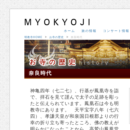
ホーム
旅の情報
コンサート情報
明教寺HOME
お寺の歴史
奈良時代
奈良時代
神亀四年（七二七）、行基が鳳凰寺を詣
で、拝石を見て謹んで太子の足跡を彫っ
たと伝えられています。鳳凰石は今も明
教寺にあります。 天平宝字八年（七六
四）、孝謙天皇が和泉国日根郡よりの行
幸の折り立ち寄ったところ、佛の教えが
明らかになったことから、高鷲山鳳凰堂