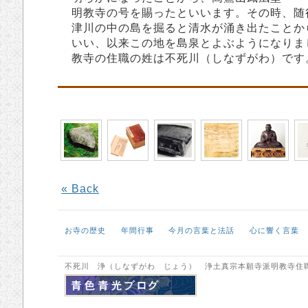
明教寺の号を賜ったといいます。その時、随
津川の中の島を掘ると清水が涌き出たことか
いい、以来この地を島泉とよぶようになりま
教寺の住職の姓は不死川（しなずがわ）です
« Back
お寺の歴史
年間行事
今月の言葉と法話
心に響く言葉
不死川 浄（しなずがわ じょう） 浄土真宗本願寺派明教寺住